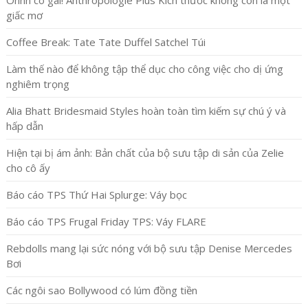
Ohhh cô gái! Anthropologie Plus Kích thước không còn là một
giấc mơ
Coffee Break: Tate Tate Duffel Satchel Túi
Làm thế nào để không tập thể dục cho công việc cho dị ứng
nghiêm trọng
Alia Bhatt Bridesmaid Styles hoàn toàn tìm kiếm sự chú ý và
hấp dẫn
Hiện tại bị ám ảnh: Bản chất của bộ sưu tập di sản của Zelie
cho cô ấy
Báo cáo TPS Thứ Hai Splurge: Váy bọc
Báo cáo TPS Frugal Friday TPS: Váy FLARE
Rebdolls mang lại sức nóng với bộ sưu tập Denise Mercedes
Bơi
Các ngôi sao Bollywood có lúm đồng tiền