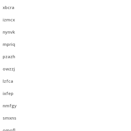
xbcra
izmcx
nynvk
mpriq
pzazh
owzzj
lzfca
ixfep
nmfgy
smxns
omofl