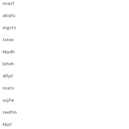
nvazf
abqfu
mgvtz
txtwi
kkydh
bihvh
dlfpf
nserv
usjfw
twdfm
kbjrl