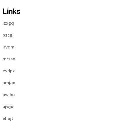
Links
izxgq
pscgi
lrvqm
mrssx
evdpx
amjan
pwlhu
ujwjx
ehajt