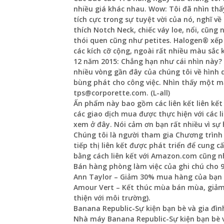
nhiều giá khác nhau. Wow: Tôi đã nhìn thấ
tích cực trong sự tuyệt vời của nó, nghĩ 
thích Notch Neck, chiếc váy loe, nổi, cũng
thói quen cũng như petites. Halogen® xếp 
các kích cỡ cộng, ngoài rất nhiều màu sắc
12 năm 2015: Chẳng hạn như cái nhìn này
nhiều vòng gần đây của chúng tôi về hình
bùng phát cho công việc. Nhìn thấy một m
tps@corporette.com. (L-all)
Ấn phẩm này bao gồm các liên kết liên kế
các giao dịch mua được thực hiện với các li
xem ở đây. Nói cảm ơn bạn rất nhiều vì sự 
Chúng tôi là người tham gia Chương trình
tiếp thị liên kết được phát triển để cung 
bằng cách liên kết với Amazon.com cũng nh
Bán hàng phòng làm việc của ghi chú cho 9.
Ann Taylor – Giảm 30% mua hàng của bạn (
Amour Vert – Kết thúc mùa bán mùa, giảm 
thiện với môi trường).
Banana Republic-Sự kiện bạn bè và gia đì
Nhà máy Banana Republic-Sự kiện bạn bè 