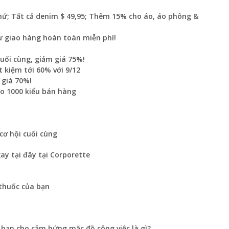
thứ; Tất cả denim $ 49,95; Thêm 15% cho áo, áo phông &
ư giao hàng hoàn toàn miễn phí!
uối cùng, giảm giá 75%!
 kiệm tới 60% với 9/12
 giá 70%!
ho 1000 kiểu bán hàng
cơ hội cuối cùng
ay tại đây tại Corporette
thuốc của bạn
 bạn cho cảm hứng mặc đồ công việc là gì?