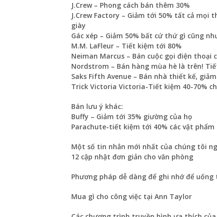
J.Crew – Phong cách bán thêm 30%
J.Crew Factory – Giảm tới 50% tất cả mọi 
giày
Gác xép – Giảm 50% bất cứ thứ gì cũng nh
M.M. LaFleur – Tiết kiệm tới 80%
Neiman Marcus – Bán cuộc gọi điện thoại c
Nordstrom – Bán hàng mùa hè là trên! Tiết
Saks Fifth Avenue – Bán nhà thiết kế, giảm
Trick Victoria Victoria-Tiết kiệm 40-70% c
Bán lưu ý khác:
Buffy – Giảm tới 35% giường của họ
Parachute-tiết kiệm tới 40% các vật phẩm 
Một số tin nhắn mới nhất của chúng tôi ng
12 cập nhật đơn giản cho văn phòng
Phương pháp dễ dàng để ghi nhớ để uống 
Mua gì cho công việc tại Ann Taylor
Các chương trình truyền hình ưa thích của