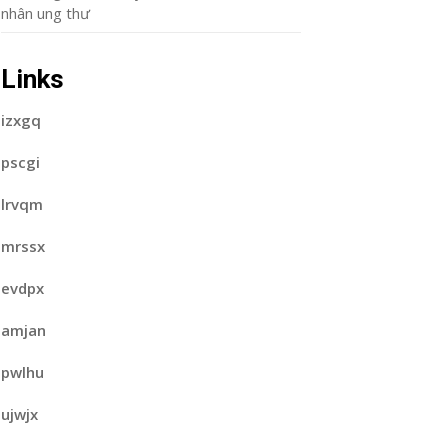
nhân ung thư
Links
izxgq
pscgi
lrvqm
mrssx
evdpx
amjan
pwlhu
ujwjx