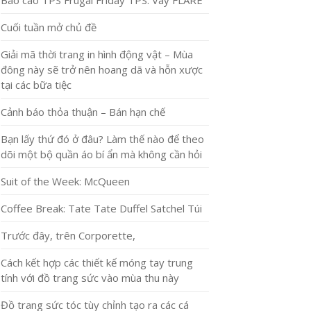
Báo cáo TPS Frugal Friday TPS: Váy FLARE
Cuối tuần mở chủ đề
Giải mã thời trang in hình động vật – Mùa
đông này sẽ trở nên hoang dã và hỗn xược
tại các bữa tiệc
Cảnh báo thỏa thuận – Bán hạn chế
Bạn lấy thứ đó ở đâu? Làm thế nào để theo
dõi một bộ quần áo bí ẩn mà không cần hỏi
Suit of the Week: McQueen
Coffee Break: Tate Tate Duffel Satchel Túi
Trước đây, trên Corporette,
Cách kết hợp các thiết kế móng tay trung
tính với đồ trang sức vào mùa thu này
Đồ trang sức tóc tùy chỉnh tạo ra các cá