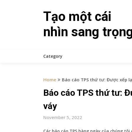
Skip
to
Tạo một cái
content
nhìn sang trọn
Category
Home
Báo cáo TPS thứ tư: Được xếp lạ
Báo cáo TPS thứ tư: Đ
váy
November 5, 2022
Các báo cáo TPS hàng ngày của chúng tôi c