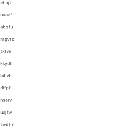
ehajt
nvazf
abqfu
mgvtz
txtwi
kkydh
bihvh
dlfpf
nserv
usjfw
twdfm