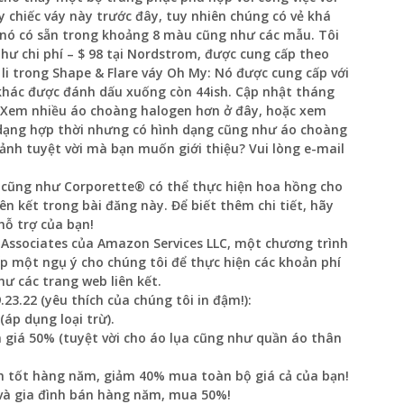
y chiếc váy này trước đây, tuy nhiên chúng có vẻ khá
về nó có sẵn trong khoảng 8 màu cũng như các mẫu. Tôi
 như chi phí – $ 98 tại Nordstrom, được cung cấp theo
li trong Shape & Flare váy Oh My: Nó được cung cấp với
 khác được đánh dấu xuống còn 44ish. Cập nhật tháng
? Xem nhiều áo choàng halogen hơn ở đây, hoặc xem
 dạng hợp thời nhưng có hình dạng cũng như áo choàng
ảnh tuyệt vời mà bạn muốn giới thiệu? Vui lòng e-mail
t cũng như Corporette® có thể thực hiện hoa hồng cho
ên kết trong bài đăng này. Để biết thêm chi tiết, hãy
hỗ trợ của bạn!
 Associates của Amazon Services LLC, một chương trình
cấp một ngụ ý cho chúng tôi để thực hiện các khoản phí
ư các trang web liên kết.
23.22 (yêu thích của chúng tôi in đậm!):
áp dụng loại trừ).
giá 50% (tuyệt vời cho áo lụa cũng như quần áo thân
nh tốt hàng năm, giảm 40% mua toàn bộ giá cả của bạn!
và gia đình bán hàng năm, mua 50%!