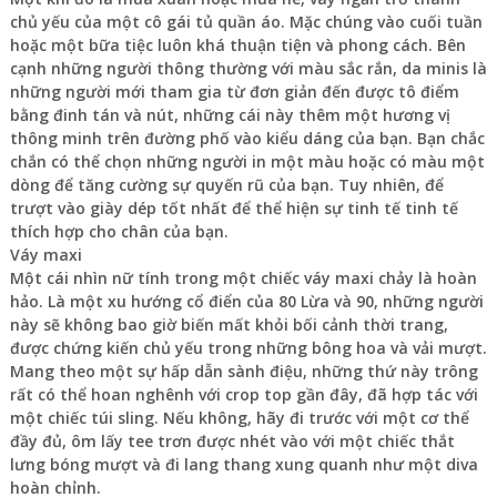
chủ yếu của một cô gái tủ quần áo. Mặc chúng vào cuối tuần
hoặc một bữa tiệc luôn khá thuận tiện và phong cách. Bên
cạnh những người thông thường với màu sắc rắn, da minis là
những người mới tham gia từ đơn giản đến được tô điểm
bằng đinh tán và nút, những cái này thêm một hương vị
thông minh trên đường phố vào kiểu dáng của bạn. Bạn chắc
chắn có thể chọn những người in một màu hoặc có màu một
dòng để tăng cường sự quyến rũ của bạn. Tuy nhiên, để
trượt vào giày dép tốt nhất để thể hiện sự tinh tế tinh tế
thích hợp cho chân của bạn.
Váy maxi
Một cái nhìn nữ tính trong một chiếc váy maxi chảy là hoàn
hảo. Là một xu hướng cổ điển của 80 Lừa và 90, những người
này sẽ không bao giờ biến mất khỏi bối cảnh thời trang,
được chứng kiến ​​chủ yếu trong những bông hoa và vải mượt.
Mang theo một sự hấp dẫn sành điệu, những thứ này trông
rất có thể hoan nghênh với crop top gần đây, đã hợp tác với
một chiếc túi sling. Nếu không, hãy đi trước với một cơ thể
đầy đủ, ôm lấy tee trơn được nhét vào với một chiếc thắt
lưng bóng mượt và đi lang thang xung quanh như một diva
hoàn chỉnh.