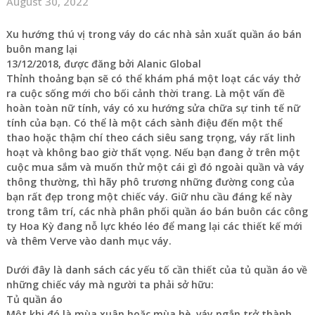
August 30, 2022
Xu hướng thú vị trong váy do các nhà sản xuất quần áo bán
buôn mang lại
13/12/2018, được đăng bởi Alanic Global
Thỉnh thoảng bạn sẽ có thể khám phá một loạt các váy thở
ra cuộc sống mới cho bối cảnh thời trang. Là một vấn đề
hoàn toàn nữ tính, váy có xu hướng sửa chữa sự tinh tế nữ
tính của bạn. Có thể là một cách sành điệu đến một thể
thao hoặc thậm chí theo cách siêu sang trọng, váy rất linh
hoạt và không bao giờ thất vọng. Nếu bạn đang ở trên một
cuộc mua sắm và muốn thử một cái gì đó ngoài quần và váy
thông thường, thì hãy phô trương những đường cong của
bạn rất đẹp trong một chiếc váy. Giữ nhu cầu đáng kể này
trong tâm trí, các nhà phân phối quần áo bán buôn các công
ty Hoa Kỳ đang nỗ lực khéo léo để mang lại các thiết kế mới
và thêm Verve vào danh mục váy.
Dưới đây là danh sách các yếu tố cần thiết của tủ quần áo về
những chiếc váy mà người ta phải sở hữu:
Tủ quần áo
Một khi đó là mùa xuân hoặc mùa hè, váy ngắn trở thành