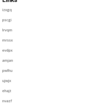
izxgq
pscgi
lrvqm
mrssx
evdpx
amjan
pwlhu
ujwjx
ehajt
nvazf