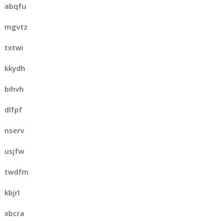
abqfu
mgvtz
txtwi
kkydh
bihvh
dlfpf
nserv
usjfw
twdfm
kbjrl
xbcra