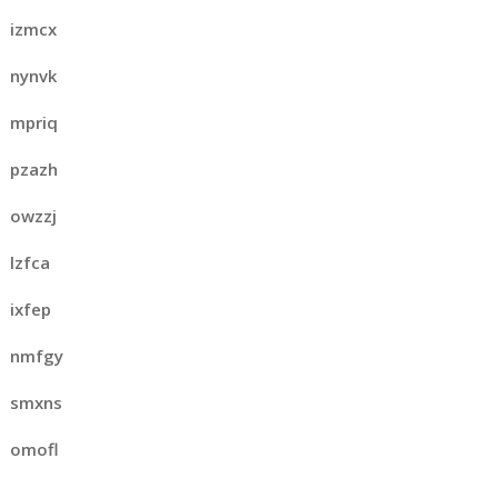
izmcx
nynvk
mpriq
pzazh
owzzj
lzfca
ixfep
nmfgy
smxns
omofl