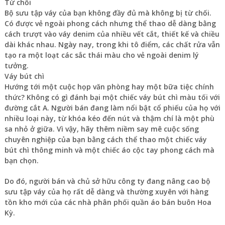
Từ chối
Bộ sưu tập váy của bạn không đầy đủ mà không bị từ chối.
Có được vẻ ngoài phong cách nhưng thể thao dễ dàng bằng
cách trượt vào váy denim của nhiều vết cắt, thiết kế và chiều
dài khác nhau. Ngày nay, trong khi tô điểm, các chất rửa vẫn
tạo ra một loạt các sắc thái màu cho vẻ ngoài denim lý
tưởng.
Váy bút chì
Hướng tới một cuộc họp văn phòng hay một bữa tiệc chính
thức? Không có gì đánh bại một chiếc váy bút chì màu tối với
đường cắt A. Người bán đang làm nổi bật cổ phiếu của họ với
nhiều loại này, từ khóa kéo đến nút và thậm chí là một phù
sa nhỏ ở giữa. Vì vậy, hãy thêm niềm say mê cuộc sống
chuyên nghiệp của bạn bằng cách thể thao một chiếc váy
bút chì thông minh và một chiếc áo cộc tay phong cách mà
bạn chọn.
Do đó, người bán và chủ sở hữu công ty đang nâng cao bộ
sưu tập váy của họ rất dễ dàng và thường xuyên với hàng
tồn kho mới của các nhà phân phối quần áo bán buôn Hoa
Kỳ.