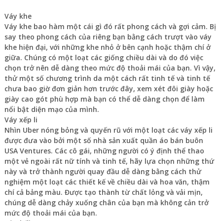
Váy khe
Váy khe bao hàm một cái gì đó rất phong cách và gợi cảm. Bị
say theo phong cách của riêng bạn bằng cách trượt vào váy
khe hiện đại, với những khe nhỏ ở bên cạnh hoặc thậm chí ở
giữa. Chúng có một loạt các giống chiều dài và do đó việc
chọn trở nên dễ dàng theo mức độ thoải mái của bạn. Vì vậy,
thử một số chương trình da một cách rất tinh tế và tinh tế
chưa bao giờ đơn giản hơn trước đây, xem xét đôi giày hoặc
giày cao gót phù hợp mà bạn có thể dễ dàng chọn để làm
nổi bật diện mạo của mình.
Váy xếp li
Nhìn Uber nóng bỏng và quyến rũ với một loạt các váy xếp li
được đưa vào bởi một số nhà sản xuất quần áo bán buôn
USA Ventures. Các cô gái, những người có ý định thể thao
một vẻ ngoài rất nữ tính và tinh tế, hãy lựa chọn những thứ
này và trở thành người quay đầu dễ dàng bằng cách thử
nghiệm một loạt các thiết kế về chiều dài và hoa văn, thậm
chí cả bảng màu. Được tạo thành từ chất lỏng và vải mịn,
chúng dễ dàng chảy xuống chân của bạn mà không cản trở
mức độ thoải mái của bạn.